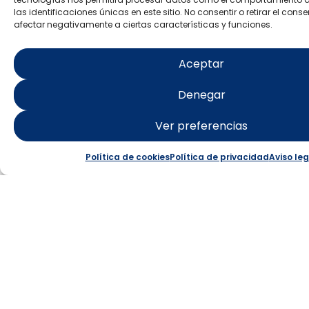
las identificaciones únicas en este sitio. No consentir o retirar el con
afectar negativamente a ciertas características y funciones.
ISLA DE
Aceptar
TABARCA
Denegar
Punta Falcón: paraje
Ver preferencias
Starlight
Política de cookies
Política de privacidad
Aviso leg
Saber más